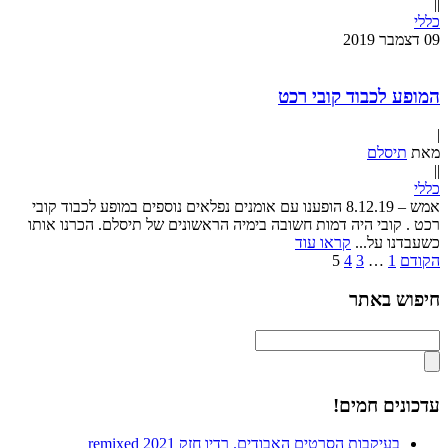
|
|
כללי
09
דצמבר
2019
המופע לכבוד קובי רכט
|
מאת
תיסלם
|
|
כללי
אמש – 8.12.19 הופענו עם אומנים נפלאים נוספים במופע לכבוד קובי
רכט . קובי היה דמות חשובה בימיה הראשונים של תיסלם. הכרנו אותו
כשעבדנו על...
קראו עוד
הקודם
1
…
3
4
5
חיפוש באתר
עדכונים חמים!
בעיקבות הסרטים האבודים. רדיו חזק remixed 2021