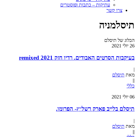
עתיקות – כתבות ופוסטרים
צרו קשר
תיסלמניה
הבלוג של תיסלם
26
יולי
2021
בעיקבות הסרטים האבודים. רדיו חזק remixed 2021
|
מאת
תיסלם
|
|
כללי
06
יולי
2021
תיסלם בלייב פארק רשל״ץ- הפרומו.
|
מאת
תיסלם
|
|