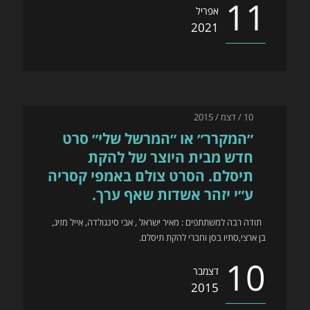
11
אפריל
2021
10 / דצמ / 2015
״המקרר״ או ״המרשל שלי״ סרט
חדש מבית היוצר של להקת
תיסלם. הסרט צולם באמפי קסריה
ע״י יזהר אשדות שאף ערך.
תודה רבה למשתתפים : מאיר ישראל , אבי סינגולדה, אייל מזיג,
בן ארצי,סתיו בסן וחברי להקת תיסלם.
10
דצמבר
2015