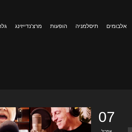
אלבומים
תיסלמניה
הופעות
מרצ'נדייזינג
גלר
07
אפריל