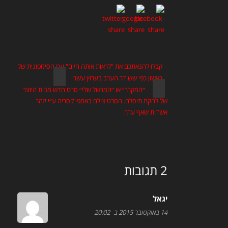
קבלו להנאתכם את "לראות אותה היום" עם הסימפונית של
ראשון כפי ששודר הערב בערוץ עשר
״המקרר״ או ״המרשל שלי״ סרט חדש מבית היוצר
של להקת תיסלם. הסרט צולם באמפי קסריה ע״י יזהר
אשדות שאף ערך.
2 תגובות
יגאל
14 באוקטובר 2015 ב- 20:02